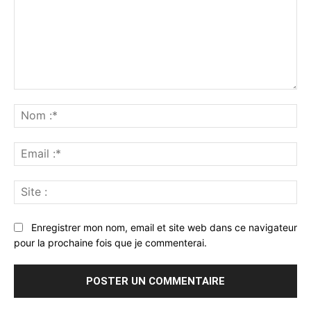
Commenter
:
No
:*
Ema
:*
Sit
:
Enregistrer mon nom, email et site web dans ce navigateur
pour la prochaine fois que je commenterai.