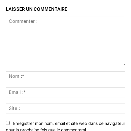
LAISSER UN COMMENTAIRE
Commenter
:
No
:*
Ema
:*
Sit
:
Enregistrer mon nom, email et site web dans ce navigateur
pour la prochaine fois que je commenterai.