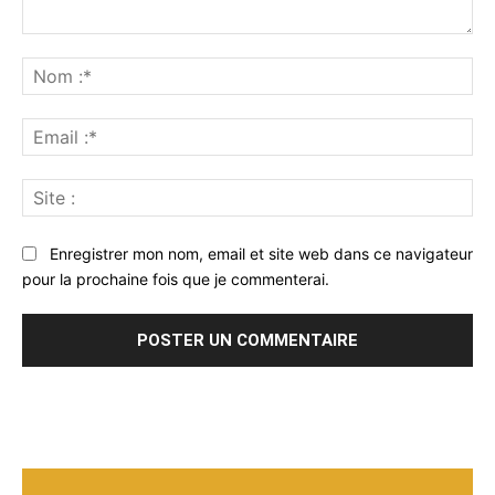
Commenter
:
No
:*
Ema
:*
Sit
:
Enregistrer mon nom, email et site web dans ce navigateur
pour la prochaine fois que je commenterai.