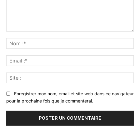
Commenter
:
No
:*
Ema
:*
Sit
:
Enregistrer mon nom, email et site web dans ce navigateur
pour la prochaine fois que je commenterai.