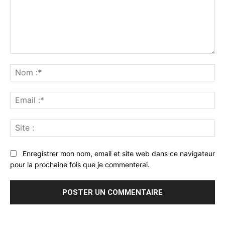
Commenter
:
No
:*
Ema
:*
Sit
:
Enregistrer mon nom, email et site web dans ce navigateur
pour la prochaine fois que je commenterai.