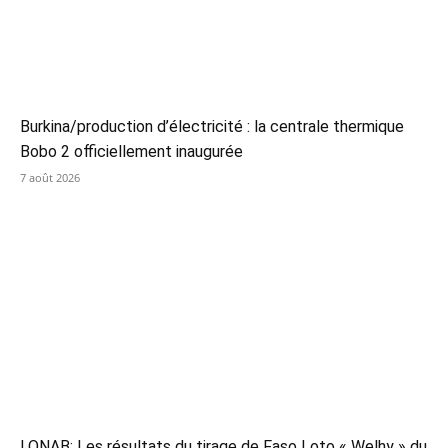
Burkina/production d’électricité : la centrale thermique
Bobo 2 officiellement inaugurée
7 août 2026
LONAB: Les résultats du tirage de Faso Loto « Welhy » du