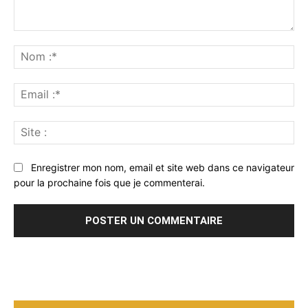
Commenter
:
No
:*
Ema
:*
Sit
:
Enregistrer mon nom, email et site web dans ce navigateur
pour la prochaine fois que je commenterai.