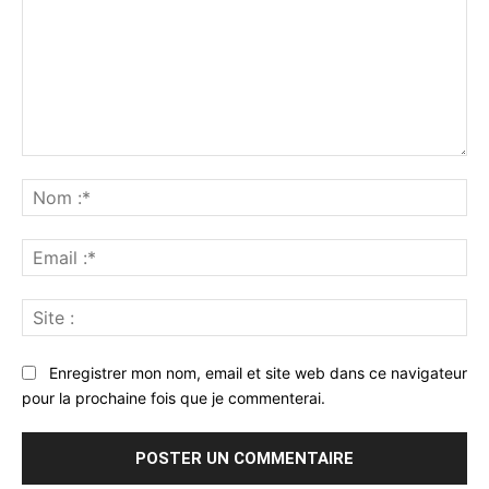
Commenter
:
No
:*
Ema
:*
Sit
:
Enregistrer mon nom, email et site web dans ce navigateur
pour la prochaine fois que je commenterai.