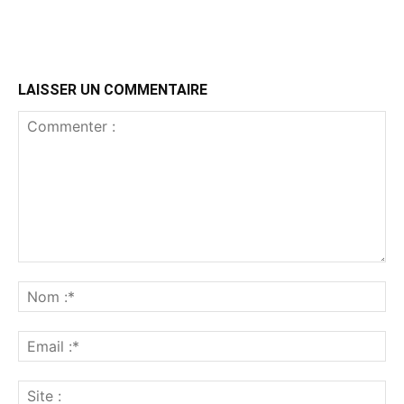
LAISSER UN COMMENTAIRE
Commenter
:
No
:*
Ema
:*
Sit