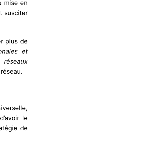
e mise en
t susciter
r plus de
onales et
s réseaux
 réseau.
verselle,
’avoir le
atégie de