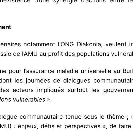
l’inexistence d’une synergie d’actions entre l
ment
tenaires notamment l’ONG Diakonia, veulent in
sie de l’AMU au profit des populations vulnéra
isme pour l’assurance maladie universelle au Bu
dont les journées de dialogues communautair
on des acteurs impliqués surtout les gouvernan
ions vulnérables
».
 dialogue communautaire tenue sous le thème ; 
U) : enjeux, défis et perspectives », de faire 