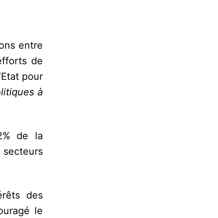
ons entre
efforts de
Etat pour
itiques à
2% de la
 secteurs
érêts des
ouragé le