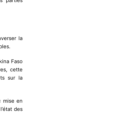
es parties
verser la
bles.
rkina Faso
es, cette
ts sur la
« mise en
l’état des