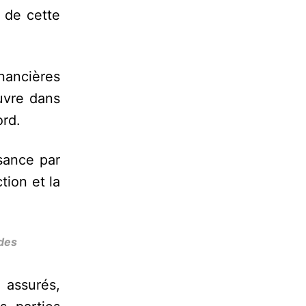
 de cette
inancières
uvre dans
ord.
sance par
tion et la
 des
 assurés,