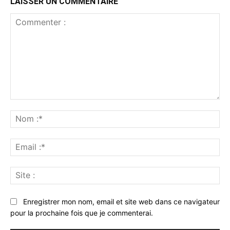
LAISSER UN COMMENTAIRE
Commenter
:
No
:*
Ema
:*
Sit
:
Enregistrer mon nom, email et site web dans ce navigateur
pour la prochaine fois que je commenterai.