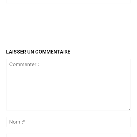
LAISSER UN COMMENTAIRE
Commenter
:
No
:*
Ema