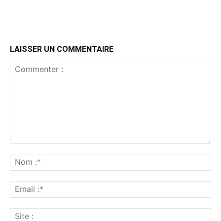
LAISSER UN COMMENTAIRE
Commenter
:
No
:*
Ema
:*
Sit