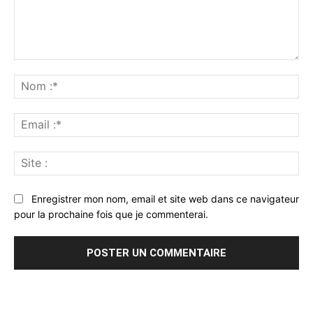
Commenter
:
No
:*
Ema
:*
Sit
:
Enregistrer mon nom, email et site web dans ce navigateur
pour la prochaine fois que je commenterai.