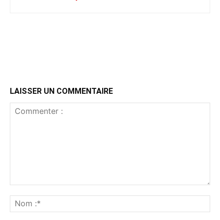
LAISSER UN COMMENTAIRE
Commenter
:
No
:*