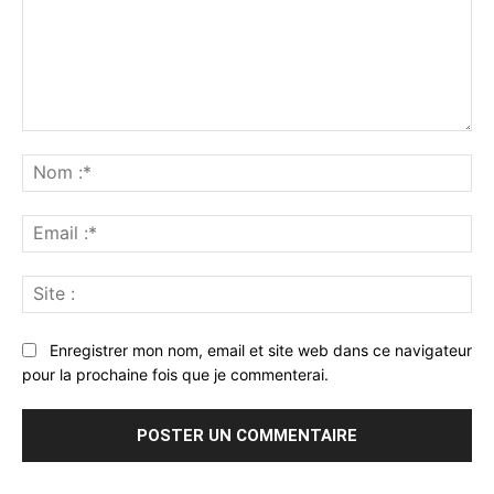
Commenter
:
No
:*
Ema
:*
Sit
:
Enregistrer mon nom, email et site web dans ce navigateur
pour la prochaine fois que je commenterai.