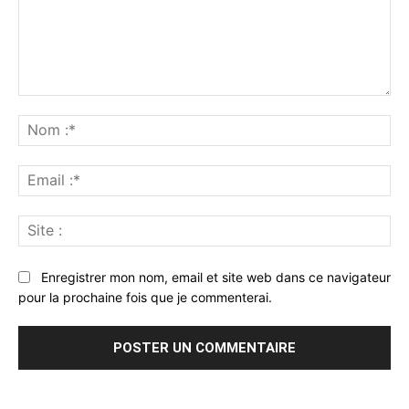
Commenter
:
No
:*
Ema
:*
Sit
:
Enregistrer mon nom, email et site web dans ce navigateur
pour la prochaine fois que je commenterai.