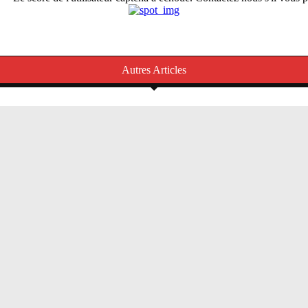
Autres Articles
s
Burkina/Université Nazi Boni: recrutement d’ét
(es) en Master Agroéconomie au titre de l’année
2027
La rédaction
-
6 août 2026