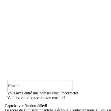
er
Email
:*
Vous avez entré une adresse email incorrecte!
Veuillez entrer votre adresse email ici
Captcha verification failed!
Le score de l'utilisateur captcha a échoué. Contactez nous s'il vous p