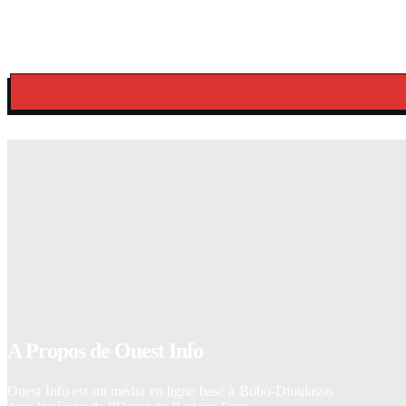
Burkina Faso/LONAB : le jeu « Mam Zaka » offre se
premières tonnes de ciment à cinq gagnants
La rédaction
-
6 août 2026
Burkina/CHU Sourô SANOU : Une malade mentale
accouchée avec succès par les services de la maternité
La rédaction
-
6 août 2026
A Propos de Ouest Info
Ouest Info est un média en ligne basé à Bobo-Dioulasso