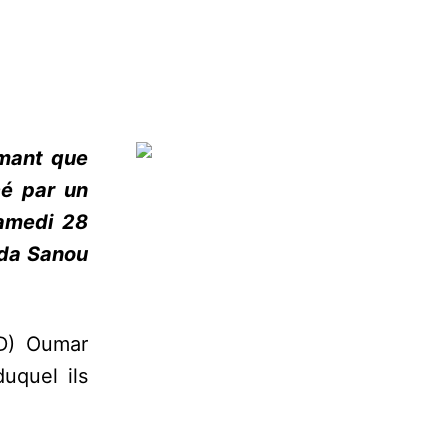
rmant que
cé par un
samedi 28
uda Sanou
VD) Oumar
duquel ils