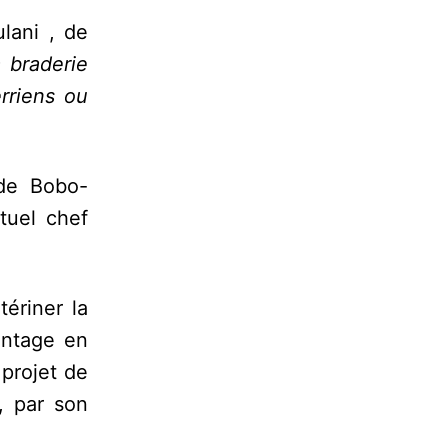
lani , de
 braderie
erriens ou
de Bobo-
tuel chef
ériner la
antage en
projet de
, par son