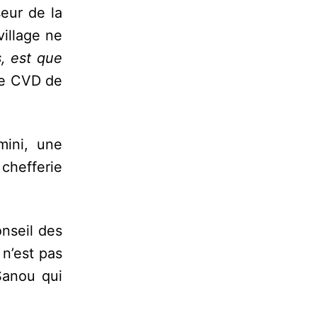
eur de la
village ne
s, est que
le CVD de
mini, une
 chefferie
onseil des
 n’est pas
Sanou qui