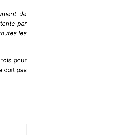
tement de
tente par
toutes les
fois pour
e doit pas