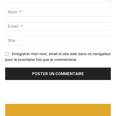
Commenter
:
No
:*
Ema
:*
Sit
:
Enregistrer mon nom, email et site web dans ce navigateur
pour la prochaine fois que je commenterai.