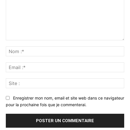
Commenter
:
No
:*
Ema
:*
Sit
:
Enregistrer mon nom, email et site web dans ce navigateur
pour la prochaine fois que je commenterai.