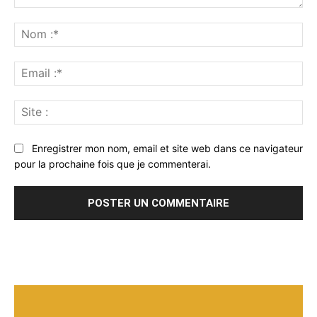
Commenter
:
No
:*
Ema
:*
Sit
:
Enregistrer mon nom, email et site web dans ce navigateur
pour la prochaine fois que je commenterai.