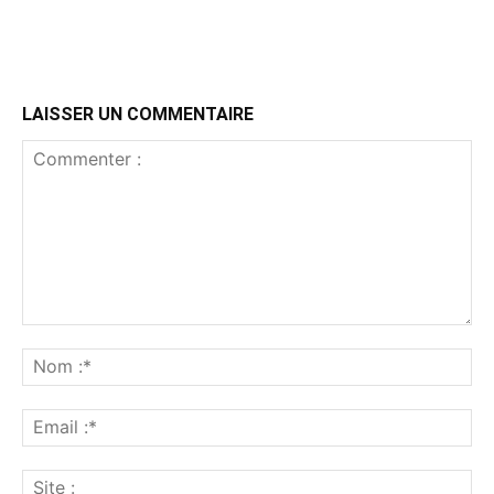
LAISSER UN COMMENTAIRE
Commenter
:
No
:*
Ema
:*
Sit