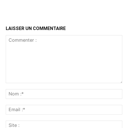
LAISSER UN COMMENTAIRE
Commenter
:
No
:*
Ema
:*
Sit