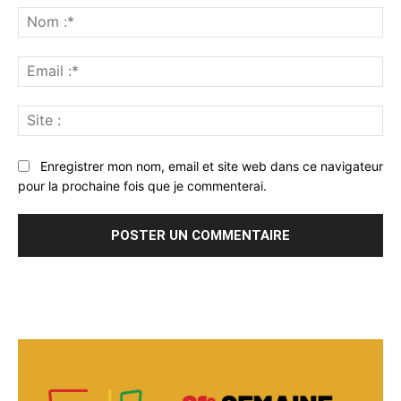
:
No
:*
Ema
:*
Sit
:
Enregistrer mon nom, email et site web dans ce navigateur
pour la prochaine fois que je commenterai.