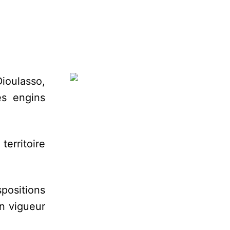
ioulasso,
es engins
erritoire
positions
en vigueur