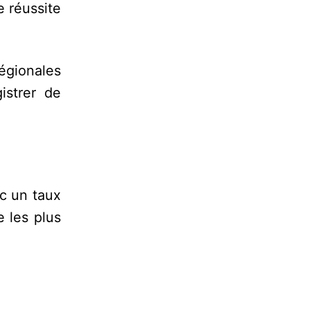
e réussite
égionales
istrer de
ec un taux
 les plus