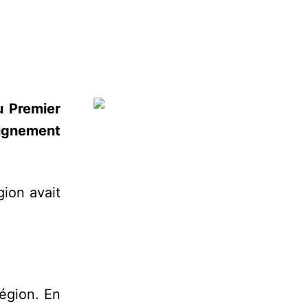
u Premier
eignement
gion avait
région. En