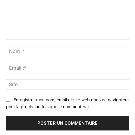
Commenter
:
No
:*
Ema
:*
Sit
:
Enregistrer mon nom, email et site web dans ce navigateur
pour la prochaine fois que je commenterai.