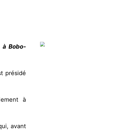
e à Bobo-
t présidé
lement à
qui, avant