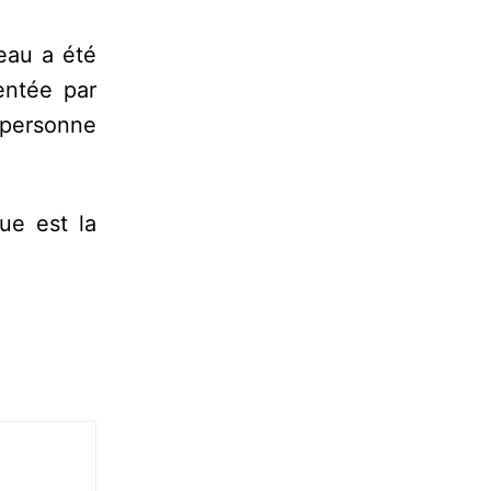
eau a été
entée par
 personne
ue est la