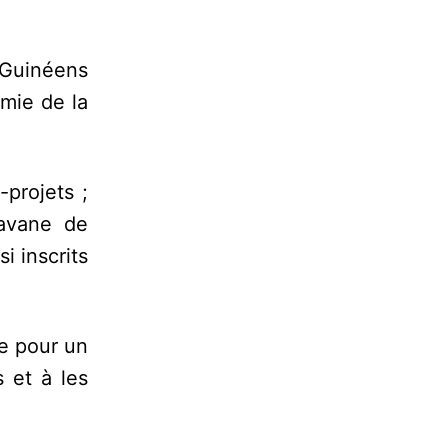
 Guinéens
mie de la
projets ;
ravane de
i inscrits
te pour un
 et à les