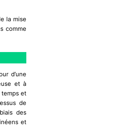
e la mise
ens comme
our d’une
ieuse et à
e temps et
cessus de
biais des
inéens et