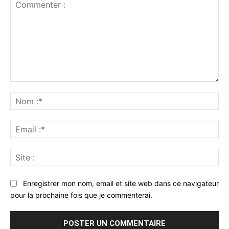
Commenter
:
No
:*
Ema
:*
Sit
:
Enregistrer mon nom, email et site web dans ce navigateur
pour la prochaine fois que je commenterai.