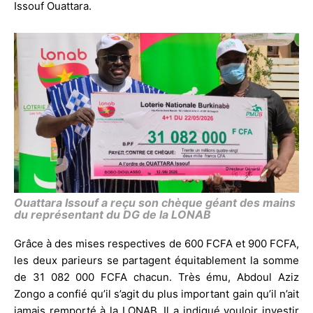
Issouf Ouattara.
Ouattara Issouf a reçu son chèque géant des mains
du représentant du DG de la LONAB
Grâce à des mises respectives de 600 FCFA et 900 FCFA,
les deux parieurs se partagent équitablement la somme
de 31 082 000 FCFA chacun. Très ému, Abdoul Aziz
Zongo a confié qu’il s’agit du plus important gain qu’il n’ait
jamais remporté à la LONAB. Il a indiqué vouloir investir