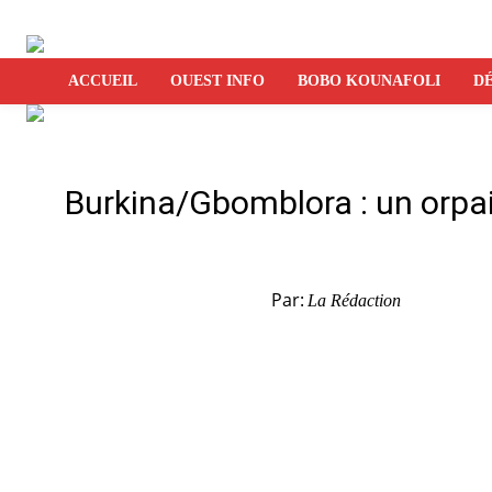
ACCUEIL
OUEST INFO
BOBO KOUNAFOLI
DÉ
Burkina/Gbomblora : un orpail
Par:
La Rédaction