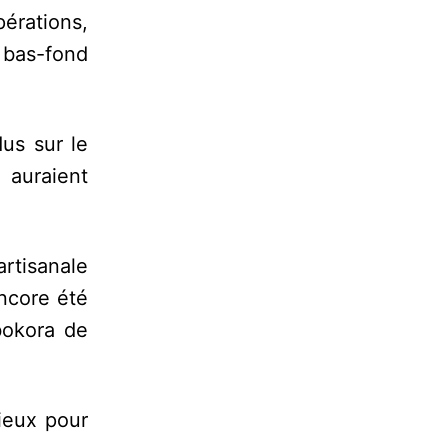
érations,
 bas-fond
us sur le
s auraient
artisanale
encore été
bokora de
lieux pour