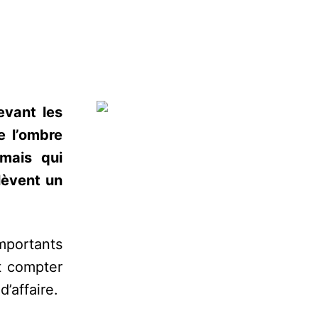
evant les
e l’ombre
 mais qui
lèvent un
mportants
t compter
’affaire.