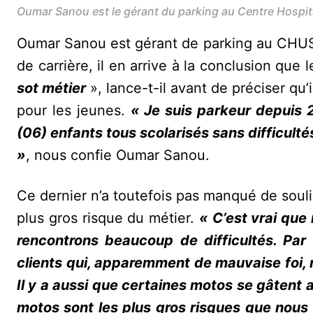
Oumar Sanou est le gérant du parking au Centre Hospit
Oumar Sanou est gérant de parking au CHUSS
de carrière, il en arrive à la conclusion que
sot métier
», lance-t-il avant de préciser qu’
pour les jeunes.
« Je suis parkeur depuis 
(06) enfants tous scolarisés sans difficulté
»
, nous confie Oumar Sanou.
Ce dernier n’a toutefois pas manqué de soulig
plus gros risque du métier.
« C’est vrai que
rencontrons beaucoup de difficultés. Pa
clients qui, apparemment de mauvaise foi, 
Il y a aussi que certaines motos se gâtent a
motos sont les plus gros risques que nous