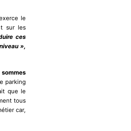
exerce le
t sur les
duire ces
 niveau »,
s sommes
e parking
it que le
iment tous
étier car,