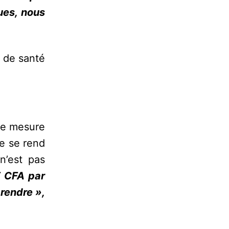
ues, nous
s de santé
ne mesure
le se rend
n’est pas
F CFA par
prendre »,