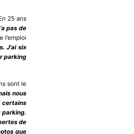
En 25 ans
y’a pas de
e l’emploi
 J’ai six
er parking
ns sont le
mais nous
 certains
 parking.
 pertes de
motos que