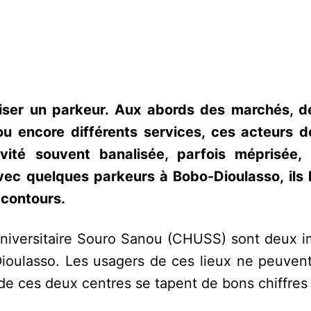
oiser un parkeur. Aux abords des marchés, d
u encore différents services, ces acteurs d
vité souvent banalisée, parfois méprisée,
ec quelques parkeurs à Bobo-Dioulasso, ils 
s contours.
 Universitaire Souro Sanou (CHUSS) sont deux i
Dioulasso. Les usagers de ces lieux ne peuven
 de ces deux centres se tapent de bons chiffres d