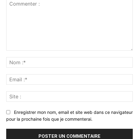
Commenter
:
No
:*
Ema
:*
Sit
:
Enregistrer mon nom, email et site web dans ce navigateur
pour la prochaine fois que je commenterai.