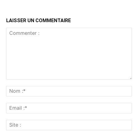
LAISSER UN COMMENTAIRE
Commenter
:
No
:*
Ema
:*
Sit
: