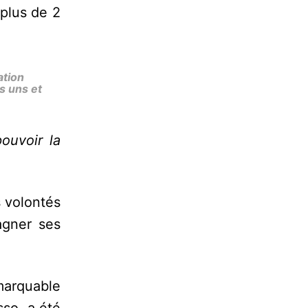
 plus de 2
ation
es uns et
pouvoir la
s volontés
agner ses
marquable