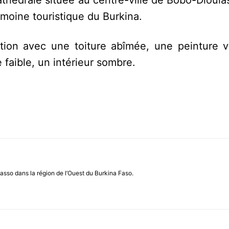
thédrale située au centre-ville de Bobo-Dioula
imoine touristique du Burkina.
ation avec une toiture abîmée, une peinture vi
 faible, un intérieur sombre.
asso dans la région de l’Ouest du Burkina Faso.