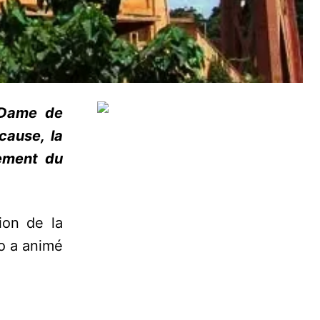
e Dame de
cause, la
cement du
ion de la
o a animé