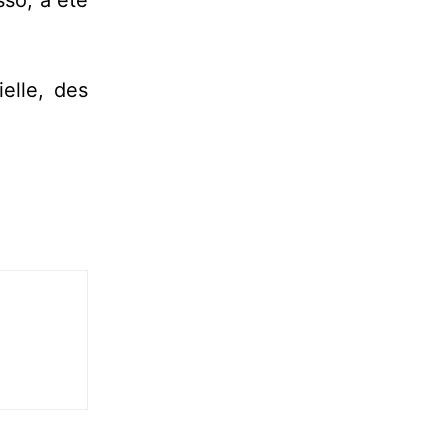
sso, a été
elle, des