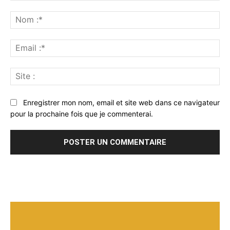
Commenter
:
No
:*
Ema
:*
Sit
:
Enregistrer mon nom, email et site web dans ce navigateur
pour la prochaine fois que je commenterai.