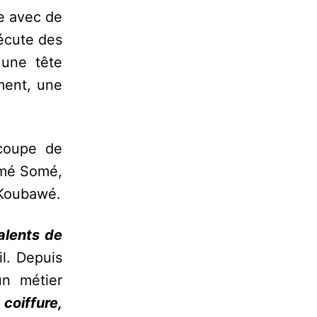
me avec de
écute des
une tête
ment, une
 coupe de
Aimé Somé,
 Koubawé.
talents de
il. Depuis
un métier
 coiffure,