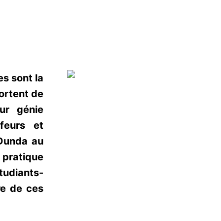
es sont la
ortent de
ur génie
ffeurs et
 Dunda au
 pratique
tudiants-
re de ces