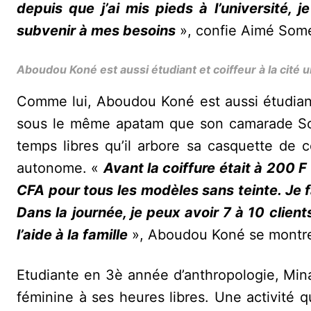
depuis que j’ai mis pieds à l’université,
subvenir à mes besoins
», confie Aimé Som
Aboudou Koné est aussi étudiant et coiffeur à la cité 
‎Comme lui, Aboudou Koné est aussi étudiant e
sous le même apatam que son camarade So
temps libres qu’il arbore sa casquette de co
autonome. «
Avant la coiffure était à 200
CFA pour tous les modèles sans teinte. Je 
Dans la journée, je peux avoir 7 à 10 clie
l’aide à la famille
», Aboudou Koné se montre 
Etudiante en 3è année d’anthropologie, Minata
féminine à ses heures libres. Une activité 