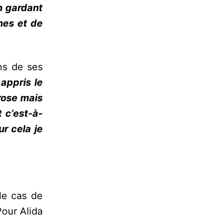
en gardant
nes et de
ins de ses
 appris le
rose mais
 c’est-à-
ur cela je
 le cas de
our Alida