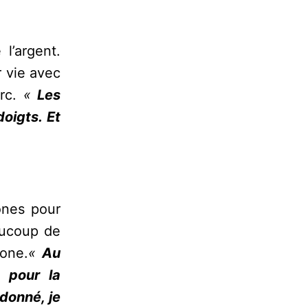
l’argent.
r vie avec
arc.
«
Les
oigts. Et
hones pour
aucoup de
hone.
«
Au
s pour la
donné, je