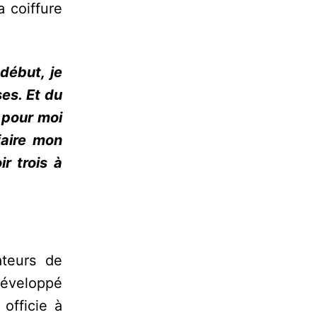
a coiffure
début, je
ses. Et du
e pour moi
faire mon
r trois à
ateurs de
développé
officie à