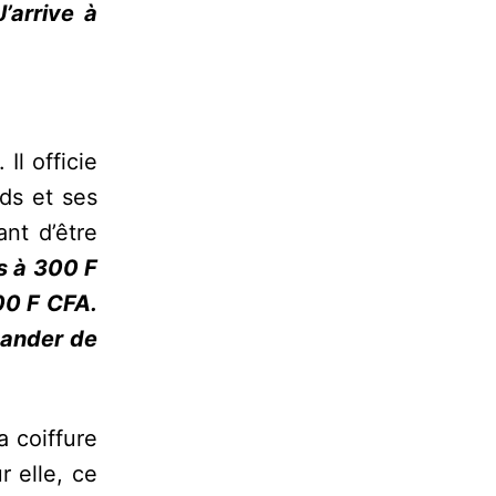
’arrive à
Il officie
ds et ses
ant d’être
s à 300 F
00 F CFA.
mander de
a coiffure
 elle, ce