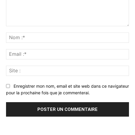
Commenter
:
No
:*
Ema
:*
Sit
:
Enregistrer mon nom, email et site web dans ce navigateur
pour la prochaine fois que je commenterai.