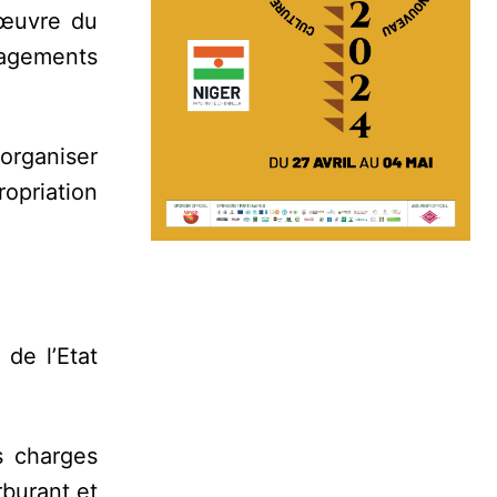
 œuvre du
gagements
’organiser
opriation
de l’Etat
s charges
rburant et