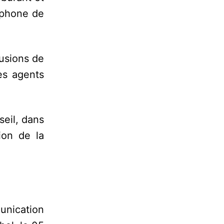
léphone de
lusions de
es agents
seil, dans
ion de la
unication