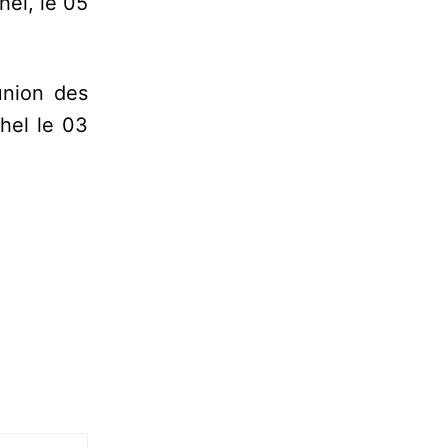
hel, le 05
union des
ahel le 03