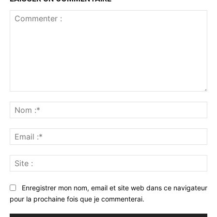
Commenter
:
No
:*
Ema
:*
Sit
:
Enregistrer mon nom, email et site web dans ce navigateur
pour la prochaine fois que je commenterai.