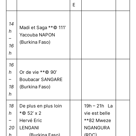
E
14
Madi et Saga **© 111’
h
Yacouba NAPON
–
(Burkina Faso)
16
h
16
h
Or de vie **© 90’
–
Boubacar SANGARE
18
(Burkina Faso)
h
18
De plus en plus loin
19h – 21h La
h
*© 52’ x 2
vie est belle
–
Hervé Eric
**82 Mweze
20
LENGANI
NGANGURA
h
(Burkina Faso)
(RDC)