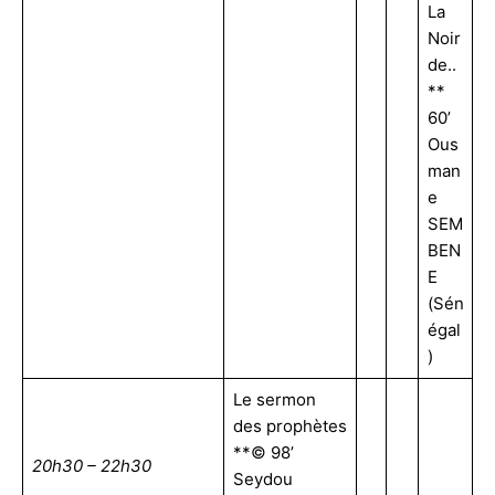
La
Noir
de..
**
60’
Ous
man
e
SEM
BEN
E
(Sén
égal
)
Le sermon
des prophètes
**© 98’
20h30 – 22h30
Seydou