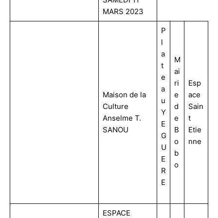
MARS 2023
P
l
a
M
t
ai
e
ri
Esp
a
Maison de la
e
ace
u
Culture
d
Sain
Y
Anselme T.
e
t
E
SANOU
B
Etie
G
o
nne
U
b
E
o
R
E
ESPACE