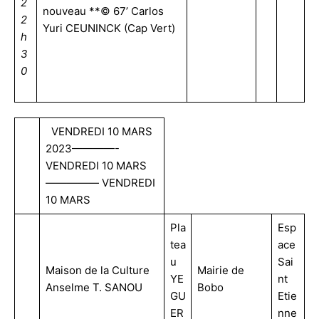
2
nouveau **© 67’ Carlos
2
Yuri CEUNINCK (Cap Vert)
h
3
0
VENDREDI 10 MARS
2023————-
VENDREDI 10 MARS
————— VENDREDI
10 MARS
Pla
Esp
tea
ace
u
Sai
Maison de la Culture
Mairie de
YE
nt
Anselme T. SANOU
Bobo
GU
Etie
ER
nne