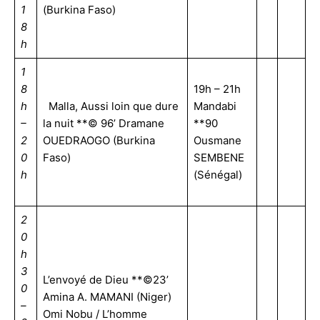
1
(Burkina Faso)
8
h
1
8
19h – 21h
h
Malla, Aussi loin que dure
Mandabi
–
la nuit **© 96’ Dramane
**90
2
OUEDRAOGO (Burkina
Ousmane
0
Faso)
SEMBENE
h
(Sénégal)
2
0
h
3
L’envoyé de Dieu **©23’
0
Amina A. MAMANI (Niger)
–
Omi Nobu / L’homme