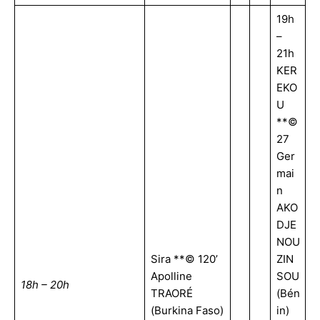
19h
–
21h
KER
EKO
U
**©
27
Ger
mai
n
AKO
DJE
NOU
Sira **© 120’
ZIN
Apolline
SOU
18h – 20h
TRAORÉ
(Bén
(Burkina Faso)
in)