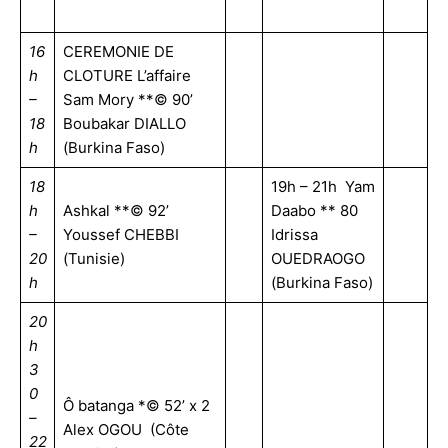
16
CEREMONIE DE
h
CLOTURE L’affaire
–
Sam Mory **© 90’
18
Boubakar DIALLO
h
(Burkina Faso)
18
19h – 21h Yam
h
Ashkal **© 92’
Daabo ** 80
–
Youssef CHEBBI
Idrissa
20
(Tunisie)
OUEDRAOGO
h
(Burkina Faso)
20
h
3
0
Ô batanga *© 52’ x 2
–
Alex OGOU (Côte
22