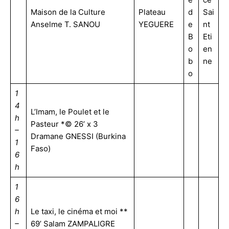
Maison de la Culture
Plateau
d
Sai
Anselme T. SANOU
YEGUERE
e
nt
B
Eti
o
en
b
ne
o
1
4
L’Imam, le Poulet et le
h
Pasteur *© 26’ x 3
–
Dramane GNESSI (Burkina
1
Faso)
6
h
1
6
h
Le taxi, le cinéma et moi **
–
69’ Salam ZAMPALIGRE