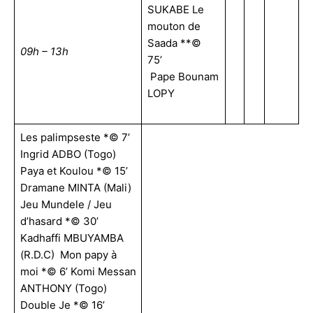
SUKABE Le
mouton de
Saada **©
09h – 13h
75’
Pape Bounam
LOPY
Les palimpseste *© 7’
Ingrid ADBO (Togo)
Paya et Koulou *© 15’
Dramane MINTA (Mali)
Jeu Mundele / Jeu
d’hasard *© 30’
Kadhaffi MBUYAMBA
(R.D.C) Mon papy à
moi *© 6’ Komi Messan
ANTHONY (Togo)
Double Je *© 16’