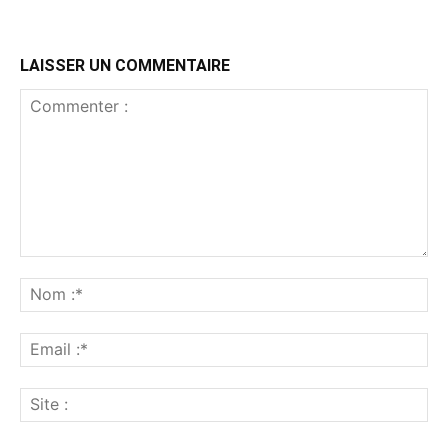
LAISSER UN COMMENTAIRE
Commenter
:
No
:*
Ema
:*
Sit
: