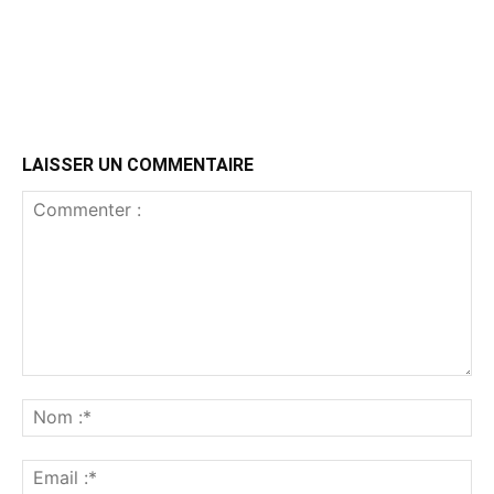
LAISSER UN COMMENTAIRE
Commenter
:
No
:*
Ema
:*