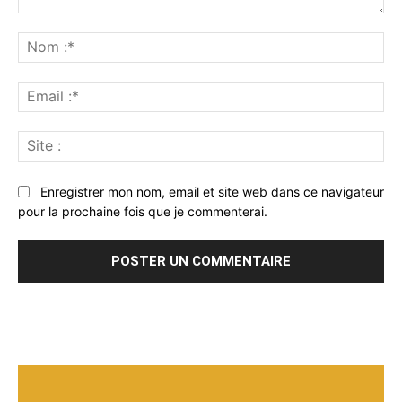
Commenter
:
No
:*
Ema
:*
Sit
:
Enregistrer mon nom, email et site web dans ce navigateur
pour la prochaine fois que je commenterai.