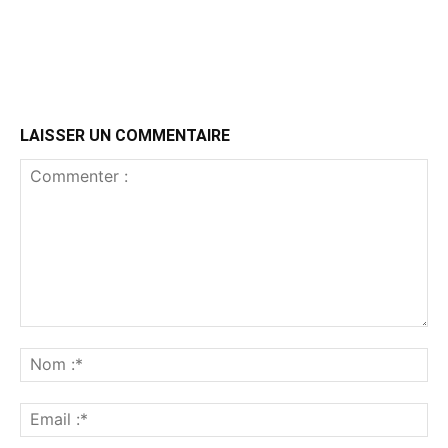
LAISSER UN COMMENTAIRE
Commenter
:
No
:*
Ema
:*