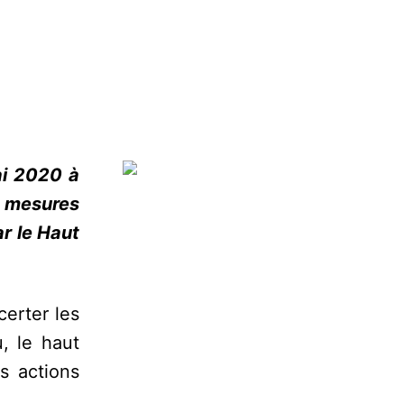
ai 2020 à
s mesures
ar le Haut
certer les
, le haut
s actions