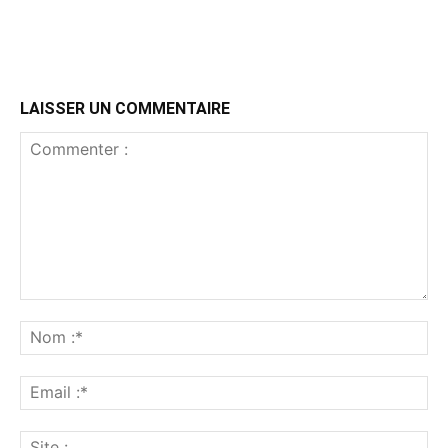
LAISSER UN COMMENTAIRE
Commenter
:
No
:*
Ema
:*
Sit