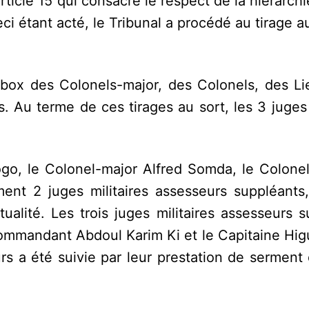
article 15 qui consacre le respect de la hiérarchie
i étant acté, le Tribunal a procédé au tirage a
le box des Colonels-major, des Colonels, des L
 Au terme de ces tirages au sort, les 3 juges 
ogo, le Colonel-major Alfred Somda, le Colonel
ent 2 juges militaires assesseurs suppléants, 
ualité. Les trois juges militaires assesseurs 
mmandant Abdoul Karim Ki et le Capitaine Higu
rs a été suivie par leur prestation de serment