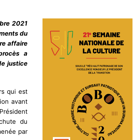
obre 2021
ements du
re affaire
procès a
e justice
s qui est
tion avant
Président
 chute du
menée par