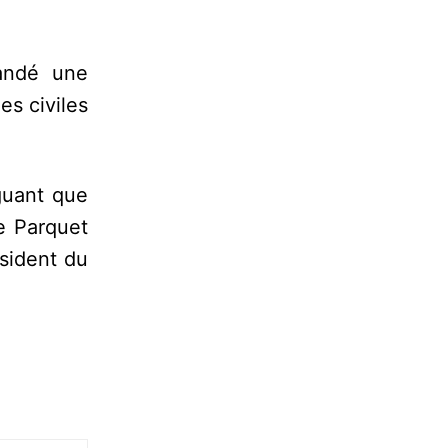
mandé une
es civiles
guant que
e Parquet
ésident du