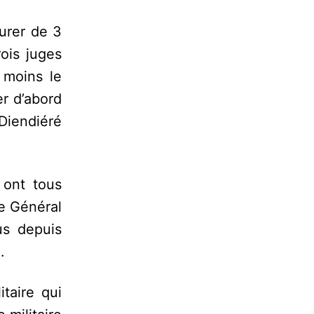
ourer de 3
rois juges
 moins le
er d’abord
 Diendiéré
 ont tous
e Général
us depuis
.
itaire qui