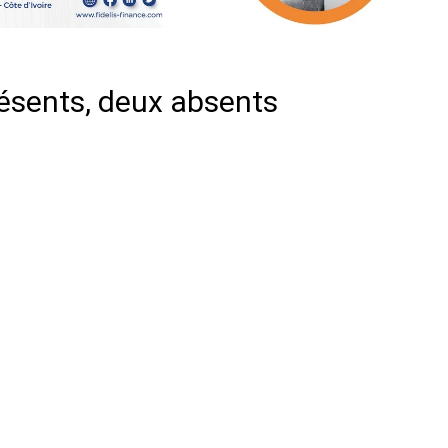
ésents, deux absents
er