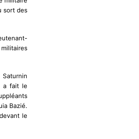
 militaire
u sort des
ieutenant-
militaires
 Saturnin
a fait le
suppléants
ia Bazié.
 devant le