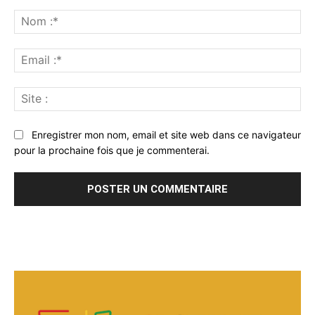
Commenter
:
No
:*
Ema
:*
Sit
:
Enregistrer mon nom, email et site web dans ce navigateur
pour la prochaine fois que je commenterai.