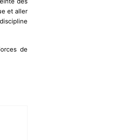
teinte des
e et aller
iscipline
Forces de