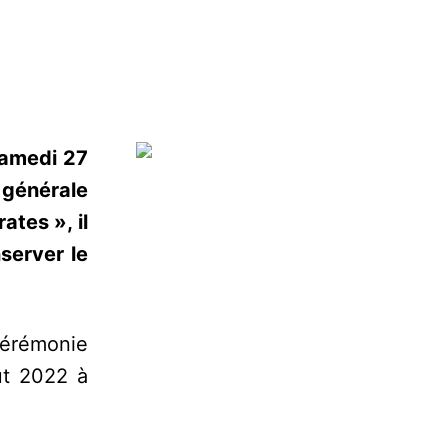
samedi 27
 générale
tes », il
server le
cérémonie
ût 2022 à