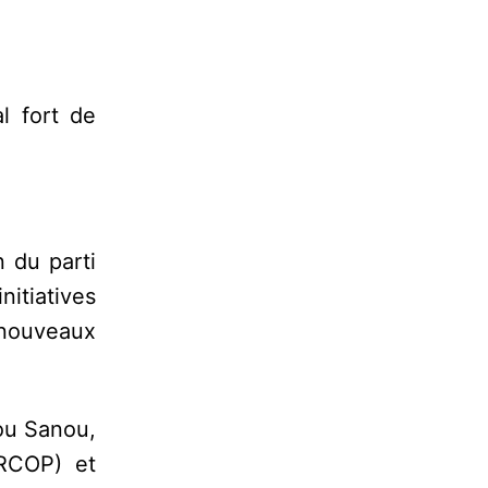
l fort de
n du parti
nitiatives
 nouveaux
rou Sanou,
ARCOP) et