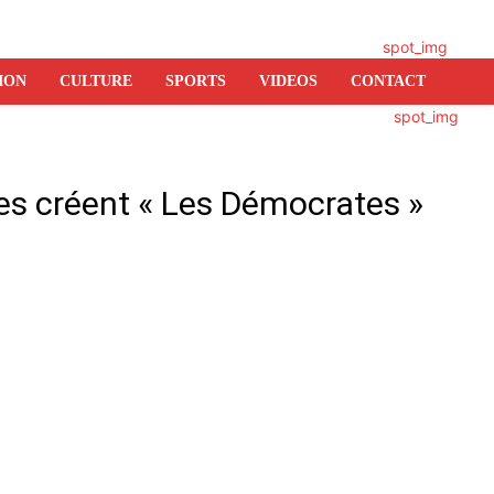
ION
CULTURE
SPORTS
VIDEOS
CONTACT
es créent « Les Démocrates »
er