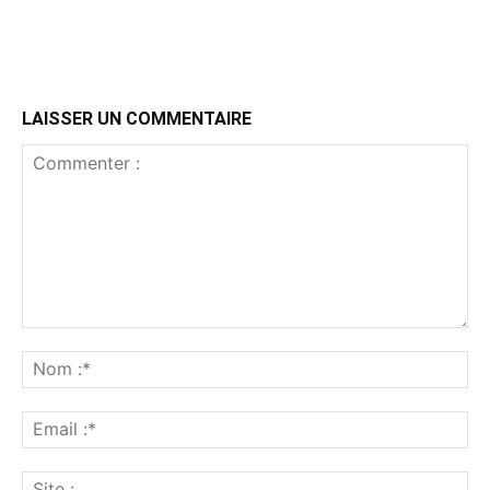
LAISSER UN COMMENTAIRE
Commenter
:
No
:*
Ema
:*
Sit