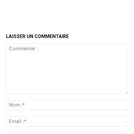
LAISSER UN COMMENTAIRE
Commenter
:
No
:*
Ema
:*